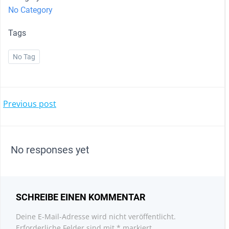
No Category
Tags
No Tag
POST
Previous post
NAVIGATION
No responses yet
SCHREIBE EINEN KOMMENTAR
Deine E-Mail-Adresse wird nicht veröffentlicht.
Erforderliche Felder sind mit
*
markiert