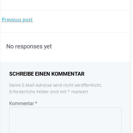
POST
Previous post
NAVIGATION
No responses yet
SCHREIBE EINEN KOMMENTAR
Deine E-Mail-Adresse wird nicht veröffentlicht.
Erforderliche Felder sind mit
*
markiert
Kommentar
*