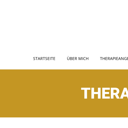
Zum
Inhalt
springen
STARTSEITE
ÜBER MICH
THERAPIEANG
THERA