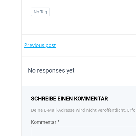
No Tag
POST
Previous post
NAVIGATION
No responses yet
SCHREIBE EINEN KOMMENTAR
Deine E-Mail-Adresse wird nicht veröffentlicht.
Erfo
Kommentar
*