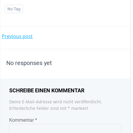
No Tag
POST
Previous post
NAVIGATION
No responses yet
SCHREIBE EINEN KOMMENTAR
Deine E-Mail-Adresse wird nicht veröffentlicht.
Erforderliche Felder sind mit
*
markiert
Kommentar
*