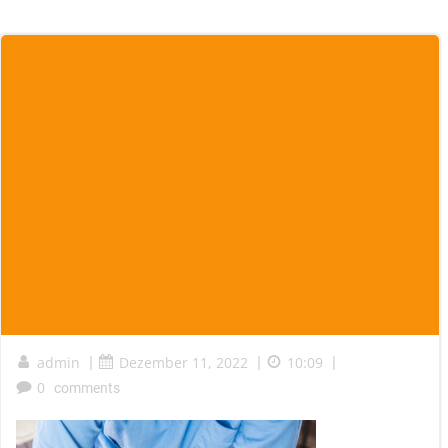
admin
|
Dezember 11, 2022
|
10:09
|
0
comments