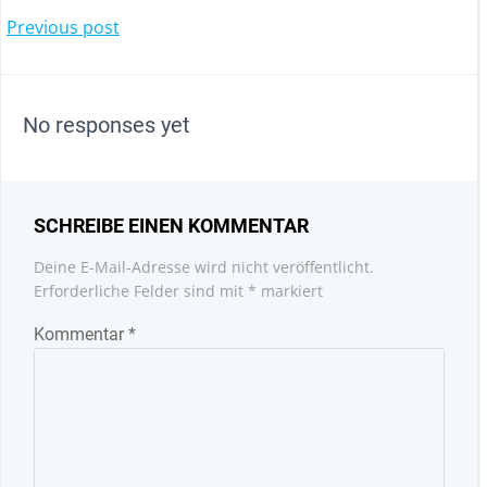
POST
Previous post
NAVIGATION
No responses yet
SCHREIBE EINEN KOMMENTAR
Deine E-Mail-Adresse wird nicht veröffentlicht.
Erforderliche Felder sind mit
*
markiert
Kommentar
*