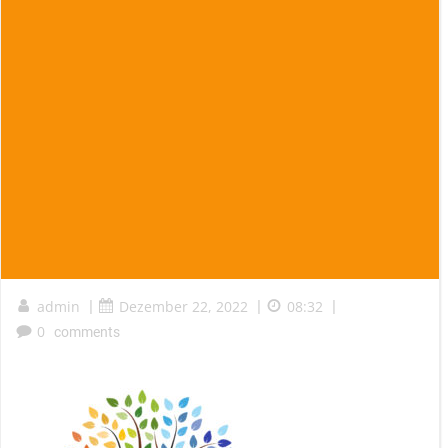
admin
|
Dezember 22, 2022
|
08:32
|
0
comments